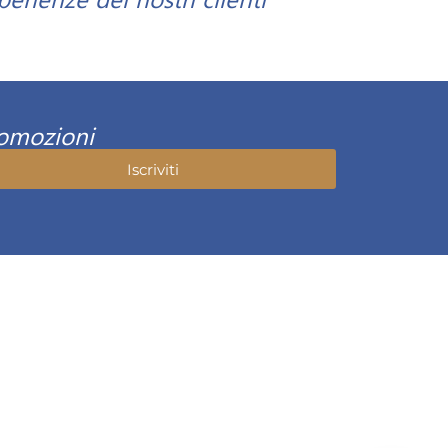
romozioni
Iscriviti
07075481007