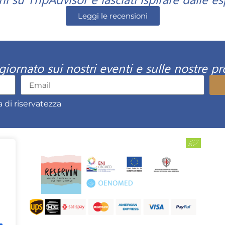
Leggi le recensioni
giornato sui nostri eventi e sulle nostre p
a di riservatezza
L CASALE © è Azienda Agricola Biologica IT BIO 004
P.IVA 