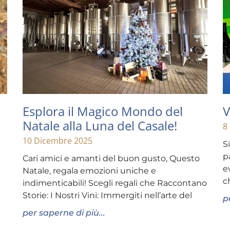
Esplora il Magico Mondo del
V
Natale alla Luna del Casale!
8
10 Dicembre 2025
S
p
Cari amici e amanti del buon gusto, Questo
e
Natale, regala emozioni uniche e
c
indimenticabili! Scegli regali che Raccontano
Storie: I Nostri Vini: Immergiti nell’arte del
p
per saperne di più...