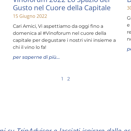
Gusto nel Cuore della Capitale
3
15 Giugno 2022
G
e
Cari Amici, Vi aspettiamo da oggi fino a
r
domenica al #Vinoforum nel cuore della
n
capitale per degustare i nostri vini insieme a
chi il vino lo fa!
p
per saperne di più...
1
2
i su TripAdvisor e lasciati ispirare dalle es