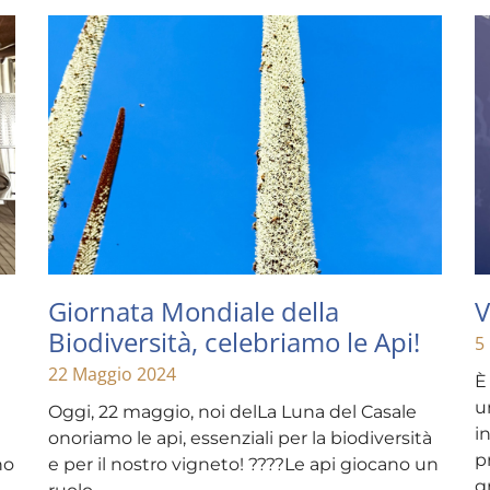
Giornata Mondiale della
V
Biodiversità, celebriamo le Api!
5
22 Maggio 2024
È
u
Oggi, 22 maggio, noi delLa Luna del Casale
i
onoriamo le api, essenziali per la biodiversità
p
no
e per il nostro vigneto! ????Le api giocano un
g